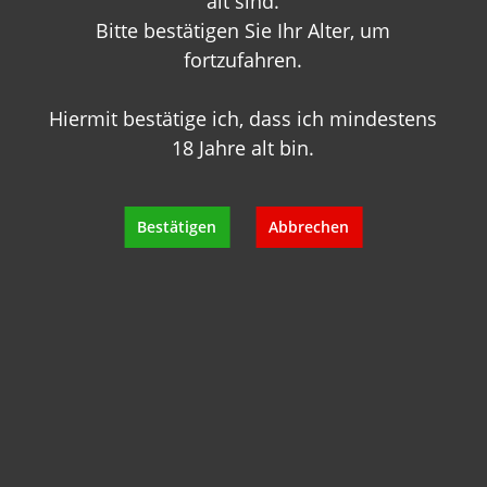
alt sind.
Bitte bestätigen Sie Ihr Alter, um
fortzufahren.
Hiermit bestätige ich, dass ich mindestens
18 Jahre alt bin.
Sie haben Fragen zu
diesem Produkt?
Bestätigen
Abbrechen
Gerne beraten wir Sie persönlich.
Rufen Sie uns an oder schreiben Sie
uns:
+49 89 7007 425 25
info@geisels-weingalerie.de