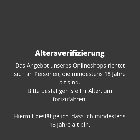
Côtes du Rhône Village Blanc 2021 St.
Maurice Guillaume de Rouville
Domaine de la Florane -BIO-
Inhalt:
0.75 Liter
(30,00 €* / 1 Liter)
Altersverifizierung
22,50 €*
Das Angebot unseres Onlineshops richtet
sich an Personen, die mindestens 18 Jahre
alt sind.
Bitte bestätigen Sie Ihr Alter, um
fortzufahren.
Hiermit bestätige ich, dass ich mindestens
18 Jahre alt bin.