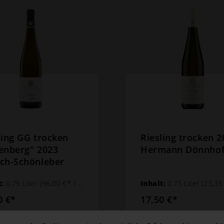
ling GG trocken
Riesling trocken 2
enberg" 2023
Hermann Dönnhof
ch-Schönleber
t:
0.75 Liter
(96,00 €* / 1 Liter)
Inhalt:
0.75 Liter
(23,33 €* /
0 €*
17,50 €*