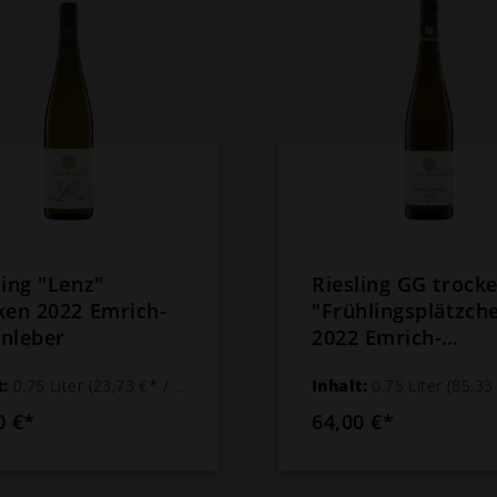
ling "Lenz"
Riesling GG trock
ken 2022 Emrich-
"Frühlingsplätzch
nleber
2022 Emrich-
Schönleber
t:
0.75 Liter
(23,73 €* / 1 Liter)
Inhalt:
0.75 Liter
(85,33 €* /
0 €*
64,00 €*