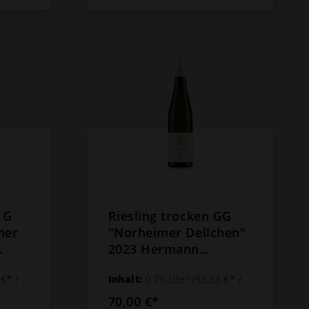
 G
Riesling trocken GG
mer
"Norheimer Dellchen"
2023 Hermann
f
Dönnhoff
 1 Liter)
Inhalt:
0.75 Liter
(93,33 €* / 1 Liter)
70,00 €*