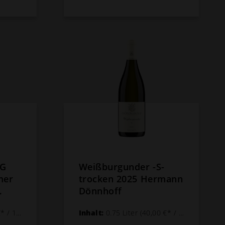
GG
Weißburgunder -S-
mer
trocken 2025 Hermann
Dönnhoff
f -
1 Liter)
Inhalt:
0.75 Liter
(40,00 €* / 1 Liter)