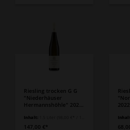
Riesling trocken G G
Ries
"Niederhäuser
"Nor
Hermannshöhle" 2023
202
Hermann Dönnhoff -
Dön
Inhalt:
1.5 Liter
(98,00 €* / 1 Liter)
Inhal
1,5 L Magnum
147,00 €*
68,0