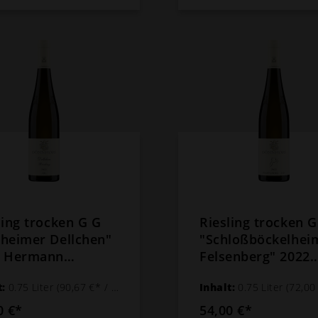
ling trocken G G
Riesling trocken G
heimer Dellchen"
"Schloßböckelhei
2 Hermann
Felsenberg" 2022
nhoff
Hermann Dönnhof
t:
0.75 Liter
(90,67 €* / 1 Liter)
Inhalt:
0.75 Liter
(72,00 €* /
0 €*
54,00 €*