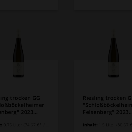
ling trocken GG
Riesling trocken 
loßböckelheimer
"Schloßböckelhei
enberg" 2023
Felsenberg" 2023
mann Dönnhoff
Hermann Dönnhof
t:
0.75 Liter
(74,67 €* / 1 Liter)
Inhalt:
1.5 Liter
(80,67 €* / 
1,5 L Magnum