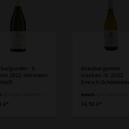
burgunder -S-
Grauburgunder
ken 2022 Hermann
trocken -S- 2022
nhoff
Emrich-Schönlebe
t:
0.75 Liter
(40,00 €* / 1 Liter)
Inhalt:
0.75 Liter
(32,67 €* /
0 €*
24,50 €*