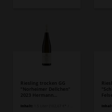
Riesling trocken GG
Ries
"Norheimer Dellchen"
"Sch
2023 Hermann
Fels
Dönnhoff - 1,5 L
Her
Inhalt:
1.5 Liter
(102,67 €* / 1 Liter)
Inhal
Magnum