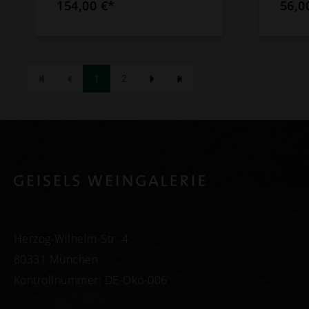
154,00 €*
56,0
1
2
Herzog-Wilhelm-Str. 4
80331 München
Kontrollnummer: DE-Öko-006