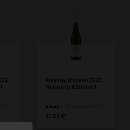
022
Riesling trocken 2023
f
Hermann Dönnhoff
 1 Liter)
Inhalt:
0.75 Liter
(23,33 €* / 1 Liter)
17,50 €*