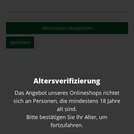
Alle Cookies akzeptieren
Speichern
Château Les Carmes Haut-Brion 2018
Pessac-Léognan - 0,375 L Halbe-
Flasche
Altersverifizierung
Inhalt:
0.375 Liter
(264,00 €* / 1 Liter)
99,00 €*
Das Angebot unseres Onlineshops richtet
sich an Personen, die mindestens 18 Jahre
alt sind.
Bitte bestätigen Sie Ihr Alter, um
fortzufahren.