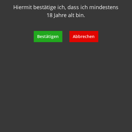
Hiermit bestätige ich, dass ich mindestens
18 Jahre alt bin.
Bestätigen
Abbrechen
Château Les Carmes Haut-Brion 2018
Pessac-Léognan - 1,5 L Magnum
Inhalt:
0.75 Liter
(613,33 €* / 1 Liter)
460,00 €*