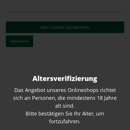
Alle Cookies akzeptieren
Speichern
Amarone DOC 2017 "Pietro dal Cero"
Cà dei Frati
Altersverifizierung
Inhalt:
0.75 Liter
(102,67 €* / 1 Liter)
77,00 €*
Das Angebot unseres Onlineshops richtet
sich an Personen, die mindestens 18 Jahre
alt sind.
Bitte bestätigen Sie Ihr Alter, um
fortzufahren.