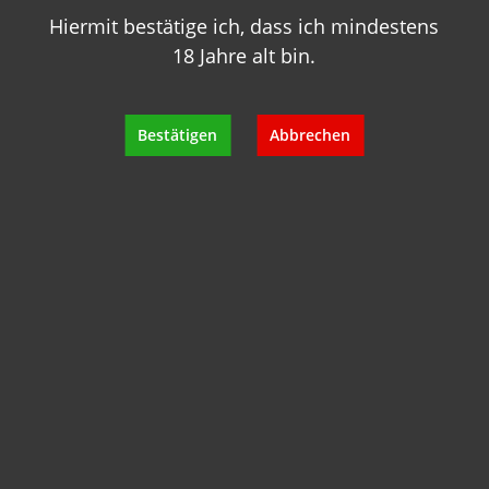
Hiermit bestätige ich, dass ich mindestens
18 Jahre alt bin.
Bestätigen
Abbrechen
Ronchedone 2020 Cà dei Frati
Inhalt:
0.75 Liter
(27,33 €* / 1 Liter)
20,50 €*