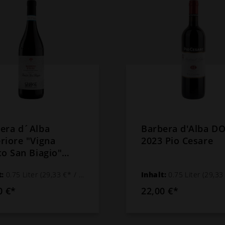
era d´Alba
Barbera d'Alba D
riore "Vigna
2023 Pio Cesare
co San Biagio"
2023 Ciabot
t:
0.75 Liter
(29,33 €* / 1 Liter)
Inhalt:
0.75 Liter
(29,33 €* /
on
0 €*
22,00 €*