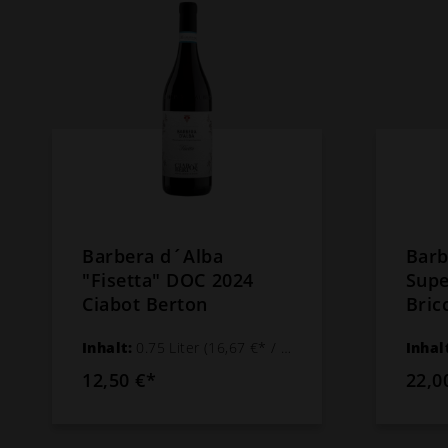
Barbera d´Alba
Barb
"Fisetta" DOC 2024
Supe
Ciabot Berton
Bric
DOC 
Inhalt:
0.75 Liter
(16,67 €* / 1 Liter)
Inhal
Bert
12,50 €*
22,0