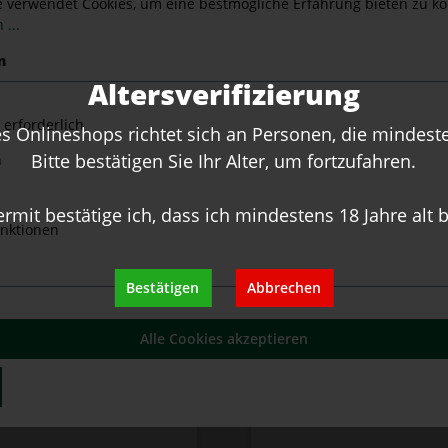
e verwendet Cookies, um eine bestmögliche Erfahrung bieten zu k
 ...
n
Altersverifizierung
 erforderlich
 Onlineshops richtet sich an Personen, die mindesten
Bitte bestätigen Sie Ihr Alter, um fortzufahren.
n
ermit bestätige ich, dass ich mindestens 18 Jahre alt b
nktionen
Bestätigen
Abbrechen
lo Dagromis
Barolo Dagromis
 2016 Gaja - 1,5 L
DOCG 2020 Gaja
Alle Cookies akzeptieren
num
t:
1.5 Liter
(150,00 €* / 1 Liter)
Inhalt:
0.75 Liter
(173,33 €* /
00 €*
130,00 €*