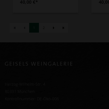
40,00 €*
40,0
1
2
Herzog-Wilhelm-Str. 4
80331 München
Kontrollnummer: DE-Öko-006