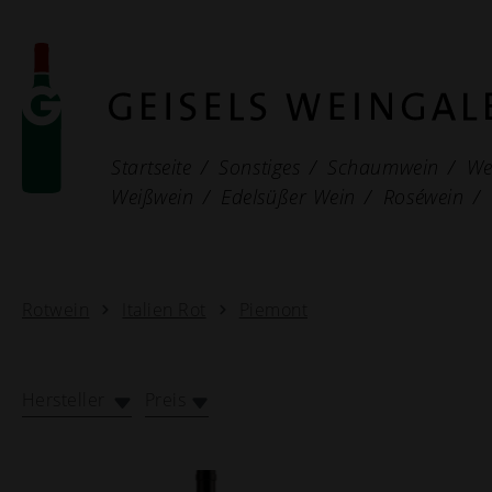
Startseite
Sonstiges
Schaumwein
We
Weißwein
Edelsüßer Wein
Roséwein
Rotwein
Italien Rot
Piemont
Hersteller
Preis