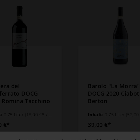
era del
Barolo "La Morra"
ferrato DOCG
DOCG 2020 Ciabot
 Romina Tacchino
Berton
t:
0.75 Liter
(18,00 €* / 1 Liter)
Inhalt:
0.75 Liter
(52,00 €* /
0 €*
39,00 €*