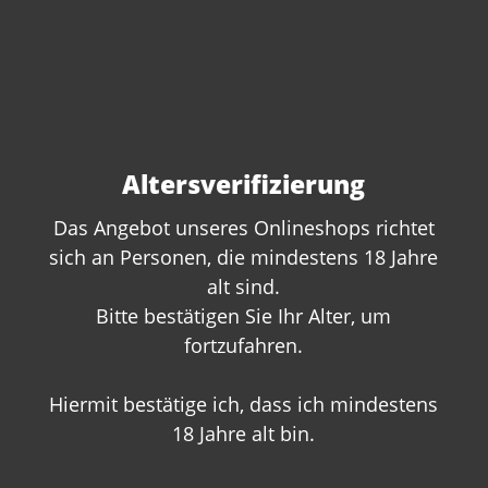
Marillenbrand Reisetbauer 42 % Vol. -
0,35 L
Inhalt:
0.35 Liter
(185,71 €* / 1 Liter)
Altersverifizierung
65,00 €*
Das Angebot unseres Onlineshops richtet
sich an Personen, die mindestens 18 Jahre
alt sind.
Bitte bestätigen Sie Ihr Alter, um
fortzufahren.
Hiermit bestätige ich, dass ich mindestens
18 Jahre alt bin.