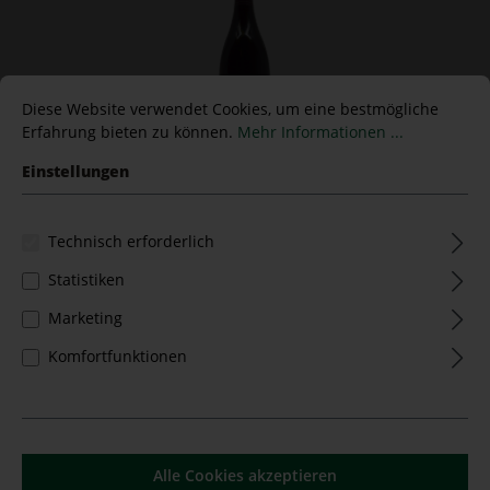
Diese Website verwendet Cookies, um eine bestmögliche
Erfahrung bieten zu können.
Mehr Informationen ...
Einstellungen
Beaune 1er Cru "Teurons" 2020
Technisch erforderlich
Domaine Rossignol-Trapet -BIO-
Statistiken
Inhalt:
0.75 Liter
(121,33 €* / 1 Liter)
Marketing
91,00 €*
Komfortfunktionen
Alle Cookies akzeptieren