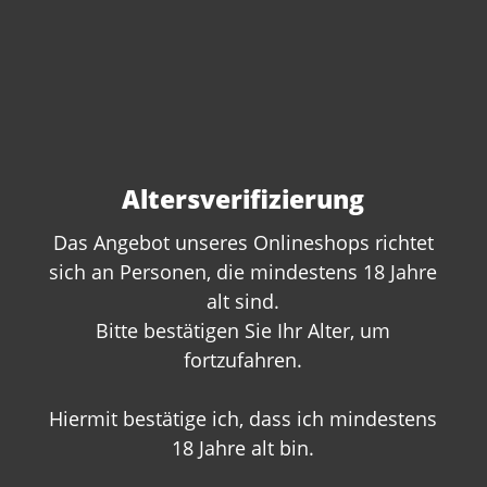
Corton-Perrieres Grand Cru 2022
Domaine Larue
Altersverifizierung
Inhalt:
0.75 Liter
(178,67 €* / 1 Liter)
Das Angebot unseres Onlineshops richtet
134,00 €*
sich an Personen, die mindestens 18 Jahre
alt sind.
Bitte bestätigen Sie Ihr Alter, um
fortzufahren.
Hiermit bestätige ich, dass ich mindestens
18 Jahre alt bin.