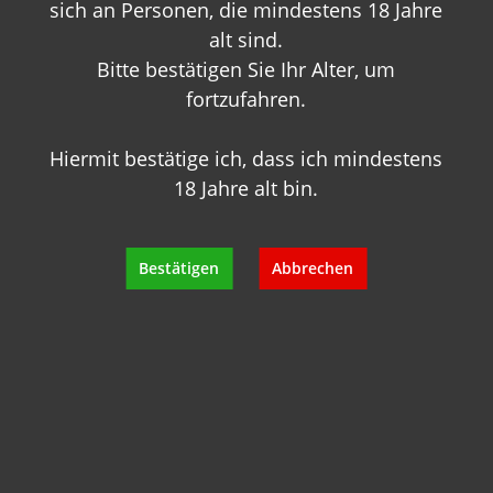
sich an Personen, die mindestens 18 Jahre
alt sind.
Bitte bestätigen Sie Ihr Alter, um
fortzufahren.
Hiermit bestätige ich, dass ich mindestens
18 Jahre alt bin.
Sie haben Fragen zu
diesem Produkt?
Bestätigen
Abbrechen
Gerne beraten wir Sie persönlich.
Rufen Sie uns an oder schreiben Sie
uns:
+49 89 7007 425 25
info@geisels-weingalerie.de