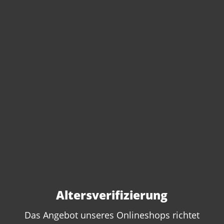
Sofort verfügbar, Lieferzeit: 4-6 Tage
Artikel-Nr.:
447811
Anzahl:
In den Warenkorb
Altersverifizierung
Das Angebot unseres Onlineshops richtet