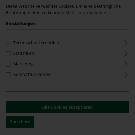
Diese Website verwendet Cookies, um eine bestmögliche
Erfahrung bieten zu können.
Mehr Informationen ...
Einstellungen
Technisch erforderlich
Statistiken
Chardonnay "Darscho" 2022 Velich
Marketing
Komfortfunktionen
Inhalt:
0.75 Liter
(61,33 €* / 1 Liter)
46,00 €*
Alle Cookies akzeptieren
Speichern