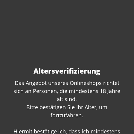
Cuvée "TO" 2022 Velich
Altersverifizierung
Inhalt:
0.75 Liter
(26,67 €* / 1 Liter)
20,00 €*
Das Angebot unseres Onlineshops richtet
sich an Personen, die mindestens 18 Jahre
alt sind.
Bitte bestätigen Sie Ihr Alter, um
fortzufahren.
Hiermit bestätige ich, dass ich mindestens