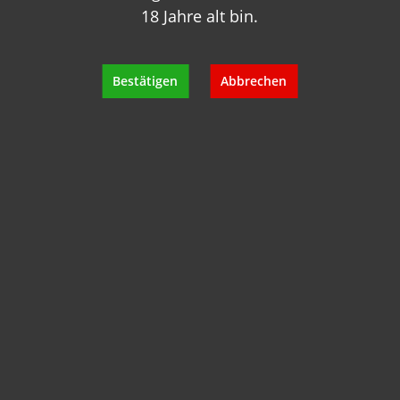
18 Jahre alt bin.
Bestätigen
Abbrechen
Naked White 2021 Gernot Heinrich -
BIO-
Inhalt:
0.75 Liter
(16,67 €* / 1 Liter)
12,50 €*