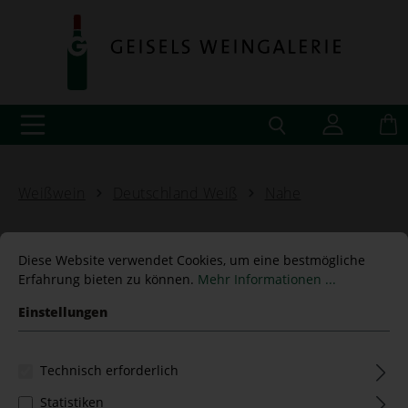
Weißwein
Deutschland Weiß
Nahe
Diese Website verwendet Cookies, um eine bestmögliche
Erfahrung bieten zu können.
Mehr Informationen ...
Grauburgunder trocken -S-
Einstellungen
2022 Emrich-Schönleber
Technisch erforderlich
Statistiken