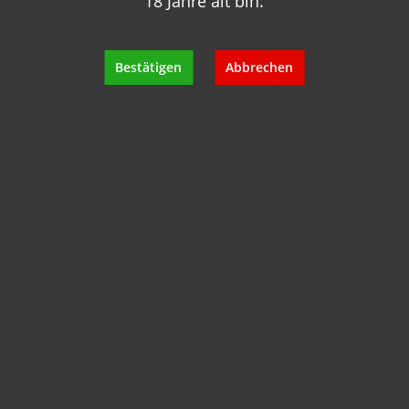
18 Jahre alt bin.
+49 89 7007 425 25
info@geisels-weingalerie.de
Bestätigen
Abbrechen
Produktinformationen
Bewertungen
Hersteller
Empfehlungen für Sie