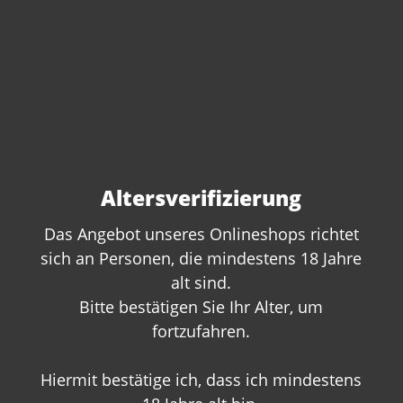
Altersverifizierung
Das Angebot unseres Onlineshops richtet
sich an Personen, die mindestens 18 Jahre
Sie haben Fragen zu
alt sind.
Bitte bestätigen Sie Ihr Alter, um
diesem Produkt?
fortzufahren.
Gerne beraten wir Sie persönlich.
Rufen Sie uns an oder schreiben Sie
Hiermit bestätige ich, dass ich mindestens
uns: