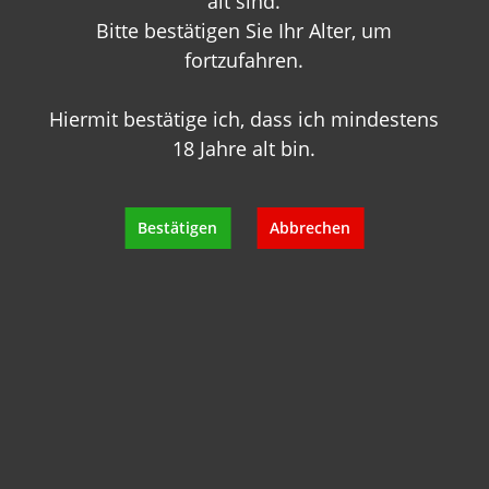
alt sind.
Bitte bestätigen Sie Ihr Alter, um
fortzufahren.
Hiermit bestätige ich, dass ich mindestens
18 Jahre alt bin.
Sie haben Fragen zu
diesem Produkt?
Bestätigen
Abbrechen
Gerne beraten wir Sie persönlich.
Rufen Sie uns an oder schreiben Sie
uns:
+49 89 7007 425 25
info@geisels-weingalerie.de