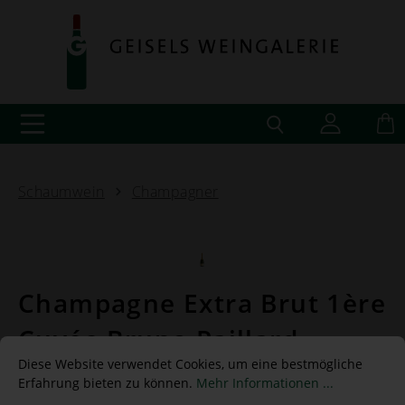
Schaumwein
Champagner
Champagne Extra Brut 1ère
Cuvée Bruno Paillard
Diese Website verwendet Cookies, um eine bestmögliche
Der « Fahnenträger » des Hauses. Er muss in den
Erfahrung bieten zu können.
Mehr Informationen ...
reichen sowie schwierigen Jahren, die die Natur in