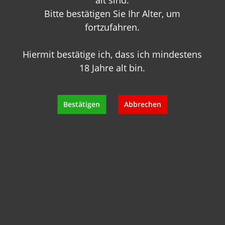
alt sind.
Bitte bestätigen Sie Ihr Alter, um
fortzufahren.
Hiermit bestätige ich, dass ich mindestens
18 Jahre alt bin.
Sie haben Fragen zu
diesem Produkt?
Bestätigen
Abbrechen
Gerne beraten wir Sie persönlich.
Rufen Sie uns an oder schreiben Sie
uns:
+49 89 7007 425 25
info@geisels-weingalerie.de