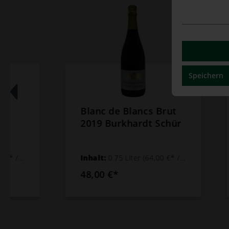
Speichern
Blanc de Blancs Brut
Wei
2019 Burkhardt Schür
tro
201
Inhalt:
0.75 Liter
(64,00 €* / 1 Liter)
Inha
48,00 €*
14,