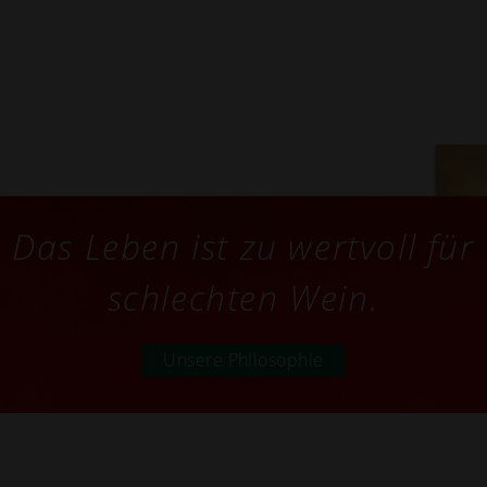
Das Leben ist zu wertvoll für
schlechten Wein.
Unsere Philosophie