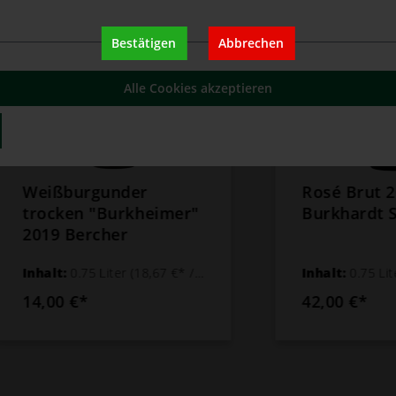
Bestätigen
Abbrechen
Alle Cookies akzeptieren
ßburgunder
Rosé Brut 2018
cken "Burkheimer"
Burkhardt Schür
9 Bercher
lt:
0.75 Liter
(18,67 €* / 1 Liter)
Inhalt:
0.75 Liter
(56,00 €* / 
00 €*
42,00 €*