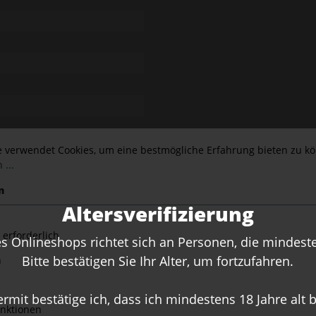
e verwendet Cookies, um eine bestmögliche Erfahrung bieten zu k
 ...
n
Altersverifizierung
Empfehlungen für Sie
 erforderlich
 Onlineshops richtet sich an Personen, die mindesten
Bitte bestätigen Sie Ihr Alter, um fortzufahren.
n
ermit bestätige ich, dass ich mindestens 18 Jahre alt b
nktionen