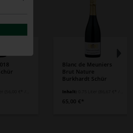
Blanc de Meuniers
Brut Nature
Burkhardt Schür
1 Liter)
Inhalt:
0.75 Liter
(86,67 €* / 1 Liter)
65,00 €*