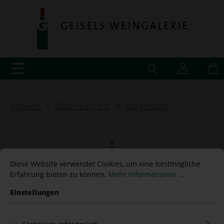
Rotwein
Österreich Rot
Burgenland
Zweigelt 2016 Umathum -
Diese Website verwendet Cookies, um eine bestmögliche
Erfahrung bieten zu können.
Mehr Informationen ...
1,5 L Magnum
Einstellungen