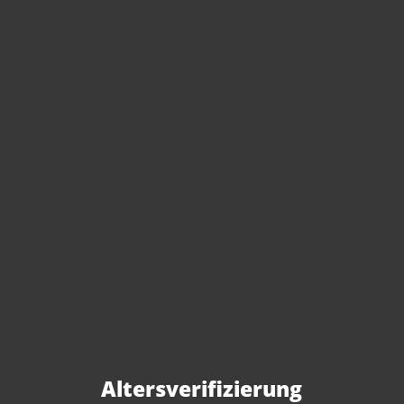
Sie haben Fragen zu
diesem Produkt?
Gerne beraten wir Sie persönlich.
Rufen Sie uns an oder schreiben Sie
Altersverifizierung
uns: