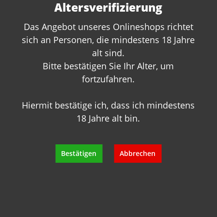
Gerne beraten wir Sie persönlich.
Altersverifizierung
Rufen Sie uns an oder schreiben Sie
uns:
Das Angebot unseres Onlineshops richtet
sich an Personen, die mindestens 18 Jahre
+49 89 7007 425 25
alt sind.
info@geisels-weingalerie.de
Bitte bestätigen Sie Ihr Alter, um
fortzufahren.
Hiermit bestätige ich, dass ich mindestens
18 Jahre alt bin.
Produktinformationen
Bestätigen
Abbrechen
Bewertungen
Hersteller
Empfehlungen für Sie