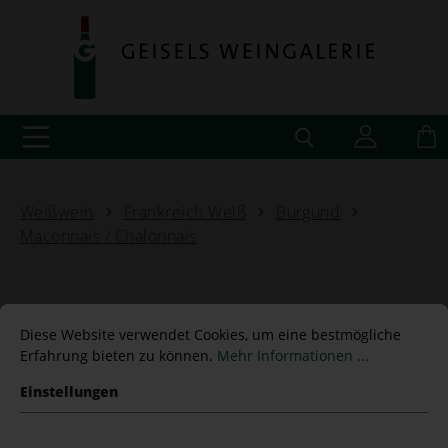
Weißwein
Frankreich Weiß
Burgund
Maconnais / Chalonnais
Diese Website verwendet Cookies, um eine bestmögliche
Viré-Clessé Vieilles Vignes
Erfahrung bieten zu können.
Mehr Informationen ...
2023 André Bonhomme -
Einstellungen
BIO- 1,5 L Magnum