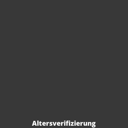
Sie haben Fragen zu
diesem Produkt?
Gerne beraten wir Sie persönlich.
Rufen Sie uns an oder schreiben Sie
Altersverifizierung
uns: