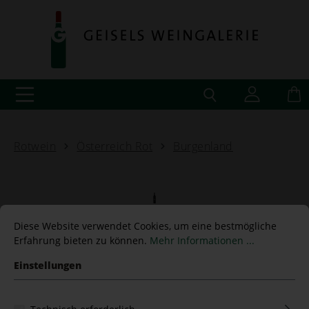
Rotwein
Österreich Rot
Burgenland
The Oak Cuvée Reserve
Diese Website verwendet Cookies, um eine bestmögliche
Erfahrung bieten zu können.
Mehr Informationen ...
2017 Eichenwald
Einstellungen