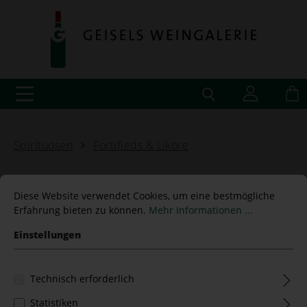
Spirituosen
Fortifieds & Liköre
Diese Website verwendet Cookies, um eine bestmögliche
Erfahrung bieten zu können.
Mehr Informationen ...
Sherry Oloroso Herederos
Einstellungen
de Argüeso 18%Vol.
Technisch erforderlich
Statistiken