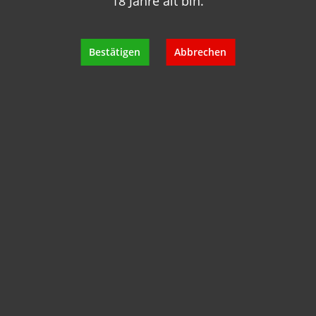
18 Jahre alt bin.
+49 89 7007 425 25
info@geisels-weingalerie.de
Bestätigen
Abbrechen
Produktinformationen
Bewertungen
Hersteller
Empfehlungen für Sie