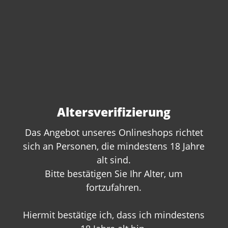
Altersverifizierung
Das Angebot unseres Onlineshops richtet
sich an Personen, die mindestens 18 Jahre
Sie haben Fragen zu
alt sind.
Bitte bestätigen Sie Ihr Alter, um
diesem Produkt?
fortzufahren.
Gerne beraten wir Sie persönlich.
Rufen Sie uns an oder schreiben Sie
Hiermit bestätige ich, dass ich mindestens
uns: