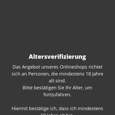
Altersverifizierung
Das Angebot unseres Onlineshops richtet
sich an Personen, die mindestens 18 Jahre
Sie haben Fragen zu
alt sind.
Bitte bestätigen Sie Ihr Alter, um
diesem Produkt?
fortzufahren.
Gerne beraten wir Sie persönlich.
Rufen Sie uns an oder schreiben Sie
Hiermit bestätige ich, dass ich mindestens
uns: