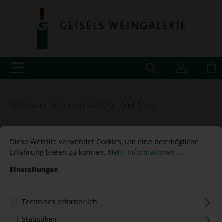
Weißwein
Italien Weiß
Süd Tirol
Diese Website verwendet Cookies, um eine bestmögliche
Erfahrung bieten zu können.
Mehr Informationen ...
Sauvignon SACALIS Riserva
Einstellungen
2021 Ansitz Waldgries
Technisch erforderlich
Statistiken