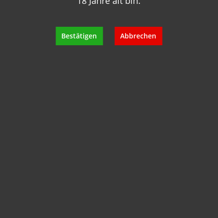
18 Jahre alt bin.
+49 89 7007 425 25
info@geisels-weingalerie.de
Bestätigen
Abbrechen
Produktinformationen
Bewertungen
Hersteller
Empfehlungen für Sie