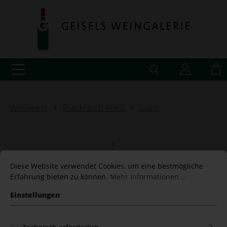
Weißwein
Frankreich Weiß
Loire
Sancerre "La Bourgeoise"
Diese Website verwendet Cookies, um eine bestmögliche
Erfahrung bieten zu können.
Mehr Informationen ...
ES-56 2022 Henri Bourgeois
Einstellungen