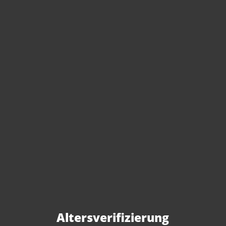
Sie haben Fragen zu
diesem Produkt?
Gerne beraten wir Sie persönlich.
Rufen Sie uns an oder schreiben Sie
Altersverifizierung
uns: