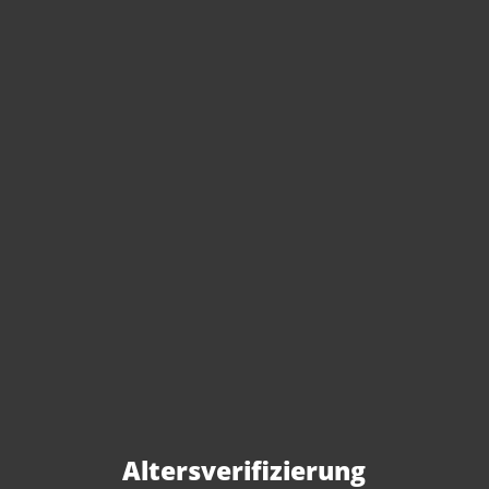
Sie haben Fragen zu
diesem Produkt?
Gerne beraten wir Sie persönlich.
Rufen Sie uns an oder schreiben Sie
Altersverifizierung
uns: