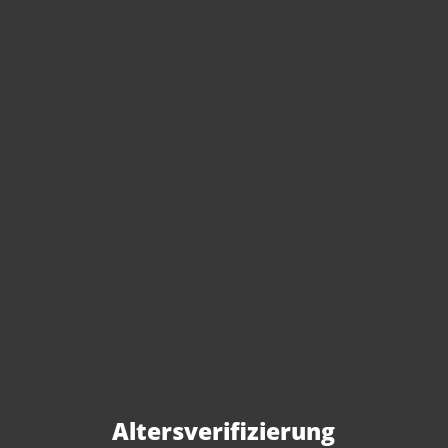
Sie haben Fragen zu
diesem Produkt?
Gerne beraten wir Sie persönlich.
Rufen Sie uns an oder schreiben Sie
Altersverifizierung
uns: