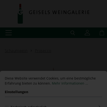
Schaumwein
Prosecco
Rose Mari Spumante ex.
Diese Website verwendet Cookies, um eine bestmögliche
Erfahrung bieten zu können.
Mehr Informationen ...
Dry Az. Ag. Drusian
Einstellungen