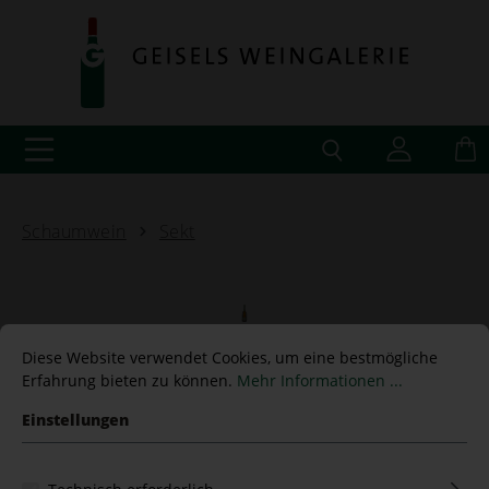
Schaumwein
Sekt
Riesling Prestige Extra Brut
Diese Website verwendet Cookies, um eine bestmögliche
Erfahrung bieten zu können.
Mehr Informationen ...
2018 Griesel & Compagnie
Einstellungen