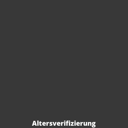
Sie haben Fragen zu
diesem Produkt?
Gerne beraten wir Sie persönlich.
Rufen Sie uns an oder schreiben Sie
Altersverifizierung
uns: