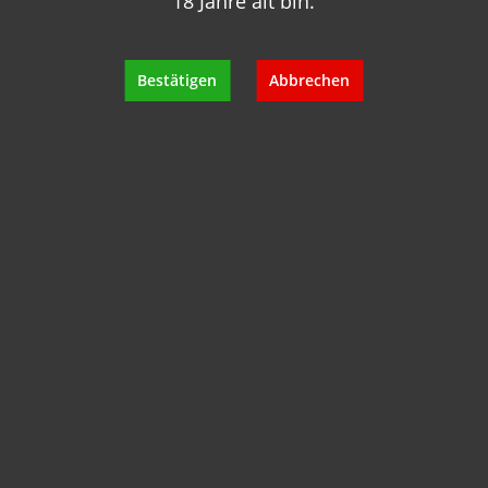
18 Jahre alt bin.
+49 89 7007 425 25
info@geisels-weingalerie.de
Bestätigen
Abbrechen
Produktinformationen
Bewertungen
Hersteller
Empfehlungen für Sie