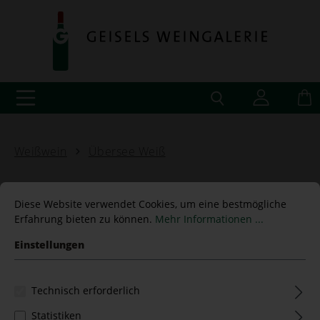
Weißwein
Übersee Weiß
Diese Website verwendet Cookies, um eine bestmögliche
Erfahrung bieten zu können.
Mehr Informationen ...
Petit Clos Sauvignon 2018
Einstellungen
Clos Henri
Technisch erforderlich
Statistiken