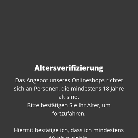
Altersverifizierung
Das Angebot unseres Onlineshops richtet
sich an Personen, die mindestens 18 Jahre
Sie haben Fragen zu
alt sind.
Bitte bestätigen Sie Ihr Alter, um
diesem Produkt?
fortzufahren.
Gerne beraten wir Sie persönlich.
Rufen Sie uns an oder schreiben Sie
Hiermit bestätige ich, dass ich mindestens
uns: