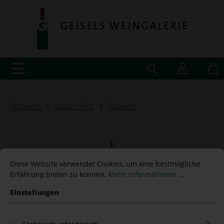
Rotwein
Italien Rot
Sizilien
Nero d'Avola "Il Principe"
Diese Website verwendet Cookies, um eine bestmögliche
Erfahrung bieten zu können.
Mehr Informationen ...
2022 Cantine Rallo -BIO-
Einstellungen