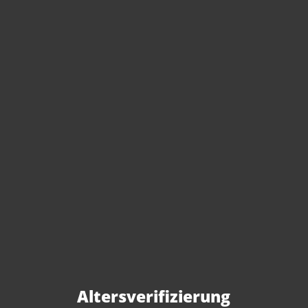
Sie haben Fragen zu
diesem Produkt?
Gerne beraten wir Sie persönlich.
Rufen Sie uns an oder schreiben Sie
Altersverifizierung
uns: