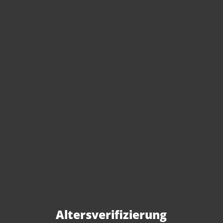
Sie haben Fragen zu
diesem Produkt?
Gerne beraten wir Sie persönlich.
Rufen Sie uns an oder schreiben Sie
Altersverifizierung
uns: