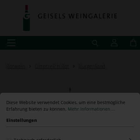
Rotwein
Österreich Rot
Burgenland
Naked Red Non Vintage
Diese Website verwendet Cookies, um eine bestmögliche
Erfahrung bieten zu können.
Mehr Informationen ...
Gernot Heinrich -BIO-
Einstellungen