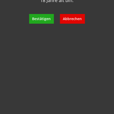
18 Jahre alt bin.
+49 89 7007 425 25
info@geisels-weingalerie.de
Bestätigen
Abbrechen
Produktinformationen
Bewertungen
Hersteller
Empfehlungen für Sie