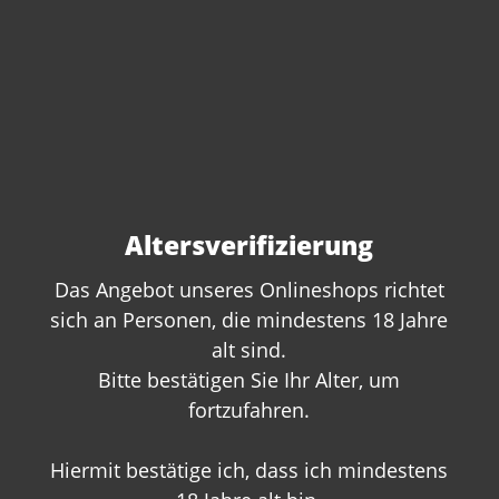
Altersverifizierung
Das Angebot unseres Onlineshops richtet
sich an Personen, die mindestens 18 Jahre
Sie haben Fragen zu
alt sind.
Bitte bestätigen Sie Ihr Alter, um
diesem Produkt?
fortzufahren.
Gerne beraten wir Sie persönlich.
Rufen Sie uns an oder schreiben Sie
Hiermit bestätige ich, dass ich mindestens
uns: