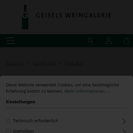
Rotwein
Italien Rot
Toskana
Diese Website verwendet Cookies, um eine bestmögliche
Erfahrung bieten zu können.
Mehr Informationen ...
MERLOT IGT Toscana 2019
Einstellungen
Istine - BIO
Technisch erforderlich
Statistiken