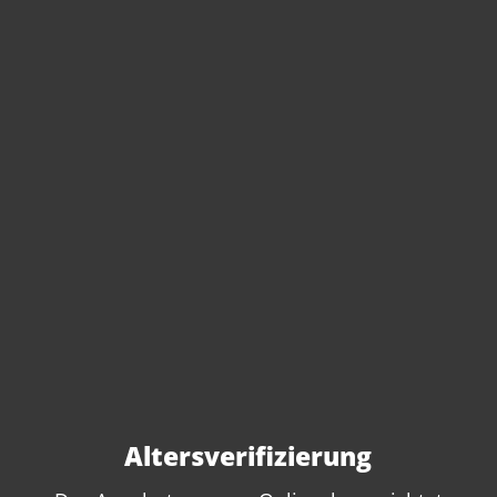
Sie haben Fragen zu
diesem Produkt?
Gerne beraten wir Sie persönlich.
Rufen Sie uns an oder schreiben Sie
uns:
Altersverifizierung
+49 89 7007 425 25