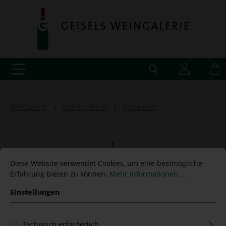
Weißwein
Italien Weiß
Venezien
Diese Website verwendet Cookies, um eine bestmögliche
Lugana "Villa Leone" 2025
Erfahrung bieten zu können.
Mehr Informationen ...
Einstellungen
14,50 €*
Technisch erforderlich