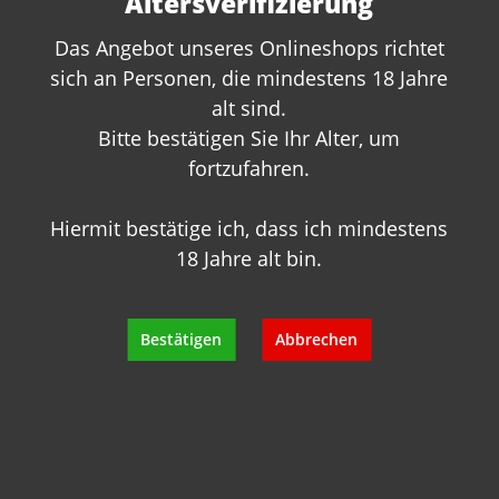
Altersverifizierung
Rufen Sie uns an oder schreiben Sie
uns:
Das Angebot unseres Onlineshops richtet
+49 89 7007 425 25
sich an Personen, die mindestens 18 Jahre
info@geisels-weingalerie.de
alt sind.
Bitte bestätigen Sie Ihr Alter, um
fortzufahren.
Hiermit bestätige ich, dass ich mindestens
18 Jahre alt bin.
Produktinformationen
Bestätigen
Abbrechen
Bewertungen
Hersteller
Empfehlungen für Sie