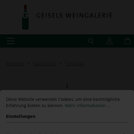
Rotwein
Italien Rot
Toskana
Le Serre Nuove
Diese Website verwendet Cookies, um eine bestmögliche
Erfahrung bieten zu können.
Mehr Informationen ...
dell'Ornellaia 2022 DOC
Einstellungen
Tenuta dell'Ornellaia