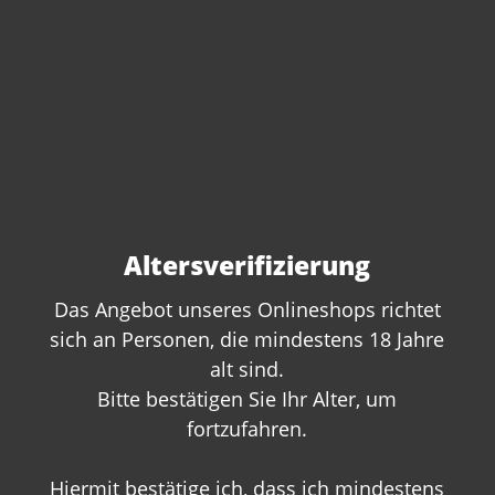
Altersverifizierung
Das Angebot unseres Onlineshops richtet
sich an Personen, die mindestens 18 Jahre
alt sind.
Sie haben Fragen zu
Bitte bestätigen Sie Ihr Alter, um
diesem Produkt?
fortzufahren.
Gerne beraten wir Sie persönlich.
Hiermit bestätige ich, dass ich mindestens