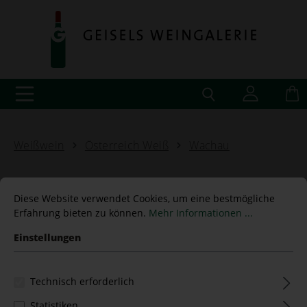
Weißwein
Österreich Weiß
Wachau
Diese Website verwendet Cookies, um eine bestmögliche
Erfahrung bieten zu können.
Mehr Informationen ...
Grüner Veltliner Smaragd
Einstellungen
2023 "Vinothekfüllung"
Emmerich Knoll
Technisch erforderlich
Statistiken