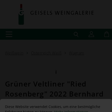
Weißwein
Österreich Weiß
Wagram
Grüner Veltliner "Ried
Rosenberg" 2022 Bernhard
Ott -BIO-
Diese Website verwendet Cookies, um eine bestmögliche
Erfahrung bieten zu können.
Mehr Informationen ...