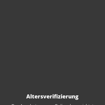
Sie haben Fragen zu
diesem Produkt?
Gerne beraten wir Sie persönlich.
Rufen Sie uns an oder schreiben Sie
uns:
Altersverifizierung
+49 89 7007 425 25