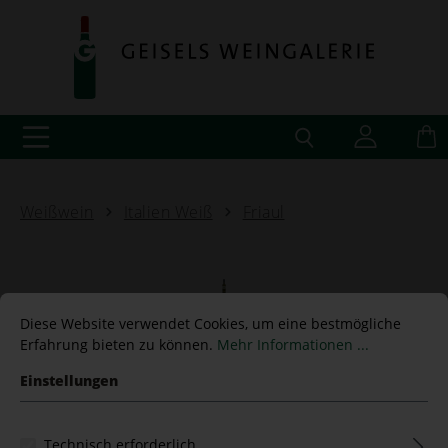
Weißwein
Italien Weiß
Friaul
Diese Website verwendet Cookies, um eine bestmögliche
Friulano 2025 Dorigo
Erfahrung bieten zu können.
Mehr Informationen ...
Einstellungen
16,50 €*
Technisch erforderlich