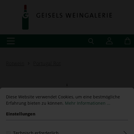
Rotwein
Portugal Rot
Diese Website verwendet Cookies, um eine bestmögliche
Fabelhaft 2021 Niepoort
Erfahrung bieten zu können.
Mehr Informationen ...
Einstellungen
15,00 €*
Technisch erforderlich