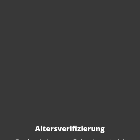
Sie haben Fragen zu
diesem Produkt?
Gerne beraten wir Sie persönlich.
Rufen Sie uns an oder schreiben Sie
uns:
Altersverifizierung
+49 89 7007 425 25