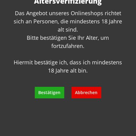
Altersverifizierung
Rufen Sie uns an oder schreiben Sie
uns:
Das Angebot unseres Onlineshops richtet
+49 89 7007 425 25
sich an Personen, die mindestens 18 Jahre
info@geisels-weingalerie.de
alt sind.
Bitte bestätigen Sie Ihr Alter, um
fortzufahren.
Hiermit bestätige ich, dass ich mindestens
18 Jahre alt bin.
Produktinformationen
Bestätigen
Abbrechen
Bewertungen
Hersteller
Empfehlungen für Sie