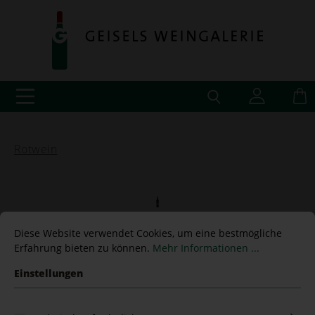
Rotwein
Chianti Classico Riserva
Diese Website verwendet Cookies, um eine bestmögliche
Erfahrung bieten zu können.
Mehr Informationen ...
DOCG "Il Grigio" 2021 San
Einstellungen
Felice 1,5 L Magnum