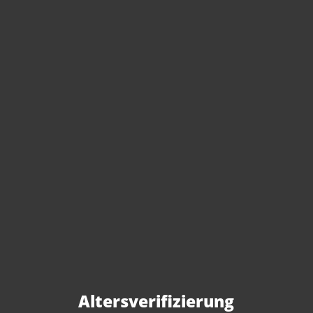
Sie haben Fragen zu
diesem Produkt?
Gerne beraten wir Sie persönlich.
Rufen Sie uns an oder schreiben Sie
Altersverifizierung
uns: