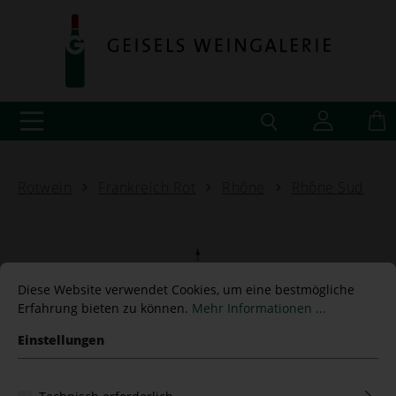
Rotwein
Frankreich Rot
Rhône
Rhône Sud
Châteauneuf-du-Pape 2022
Diese Website verwendet Cookies, um eine bestmögliche
Erfahrung bieten zu können.
Mehr Informationen ...
Domaine du Vieux Donjon
Einstellungen