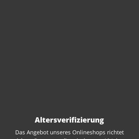
Sofort verfügbar, Lieferzeit: 4-6 Tage
Artikel-Nr.:
460921
Anzahl:
In den Warenkorb
Altersverifizierung
Das Angebot unseres Onlineshops richtet