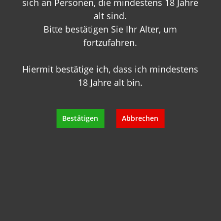
sich an Personen, die mindestens 18 Jahre
alt sind.
Bitte bestätigen Sie Ihr Alter, um
fortzufahren.
Hiermit bestätige ich, dass ich mindestens
18 Jahre alt bin.
Sie haben Fragen zu
diesem Produkt?
Bestätigen
Abbrechen
Gerne beraten wir Sie persönlich.
Rufen Sie uns an oder schreiben Sie
uns:
+49 89 7007 425 25
info@geisels-weingalerie.de