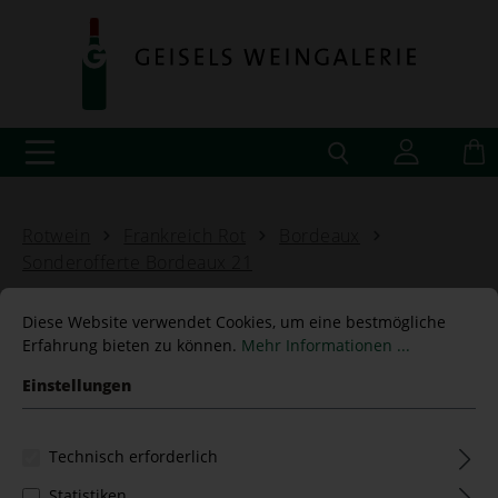
Rotwein
Frankreich Rot
Bordeaux
Sonderofferte Bordeaux 21
Diese Website verwendet Cookies, um eine bestmögliche
Erfahrung bieten zu können.
Mehr Informationen ...
Einstellungen
Château Hosanna 2021
Pomerol
Technisch erforderlich
Sonderofferte Bordeaux 2021
Statistiken