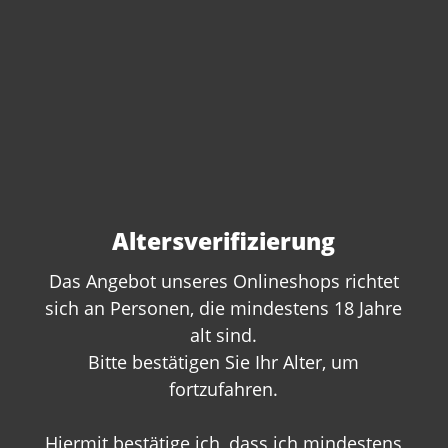
Altersverifizierung
Das Angebot unseres Onlineshops richtet
sich an Personen, die mindestens 18 Jahre
alt sind.
Sie haben Fragen zu
Bitte bestätigen Sie Ihr Alter, um
diesem Produkt?
fortzufahren.
Gerne beraten wir Sie persönlich.
Hiermit bestätige ich, dass ich mindestens