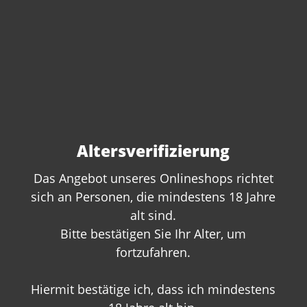
Altersverifizierung
Das Angebot unseres Onlineshops richtet
sich an Personen, die mindestens 18 Jahre
Sie haben Fragen zu
alt sind.
Bitte bestätigen Sie Ihr Alter, um
diesem Produkt?
fortzufahren.
Gerne beraten wir Sie persönlich.
Rufen Sie uns an oder schreiben Sie
Hiermit bestätige ich, dass ich mindestens
uns: