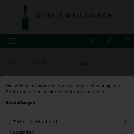
Rotwein
Frankreich Rot
Bordeaux
Pomerol
Diese Website verwendet Cookies, um eine bestmögliche
Erfahrung bieten zu können.
Mehr Informationen ...
Château Chantalouette
Einstellungen
2013 Pomerol - 6 L
Technisch erforderlich
Statistiken