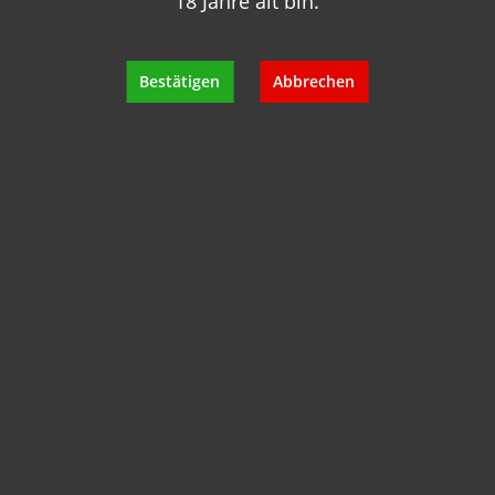
18 Jahre alt bin.
+49 89 7007 425 25
info@geisels-weingalerie.de
Bestätigen
Abbrechen
Produktinformationen
Bewertungen
Hersteller
Empfehlungen für Sie