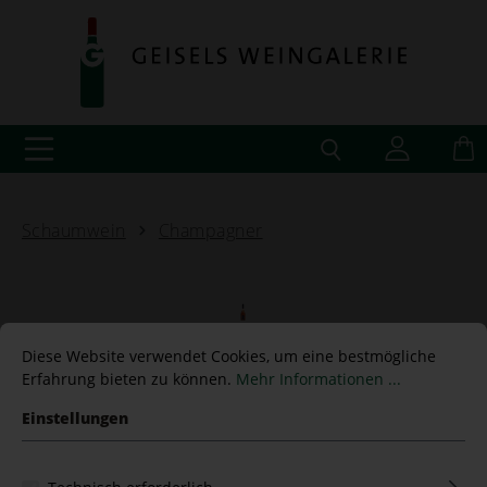
Schaumwein
Champagner
Champagne Rosé 1er cru
Diese Website verwendet Cookies, um eine bestmögliche
Erfahrung bieten zu können.
Mehr Informationen ...
Expèrience, André Jacquart
Einstellungen