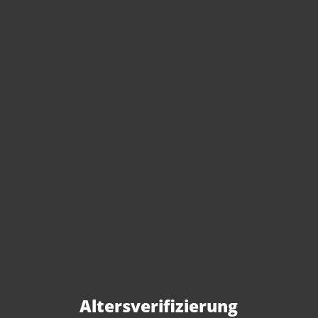
Sie haben Fragen zu
diesem Produkt?
Gerne beraten wir Sie persönlich.
Rufen Sie uns an oder schreiben Sie
Altersverifizierung
uns: