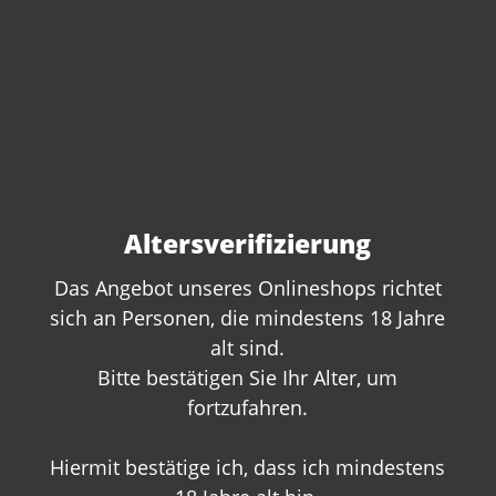
Altersverifizierung
Das Angebot unseres Onlineshops richtet
sich an Personen, die mindestens 18 Jahre
Sie haben Fragen zu
alt sind.
Bitte bestätigen Sie Ihr Alter, um
diesem Produkt?
fortzufahren.
Gerne beraten wir Sie persönlich.
Rufen Sie uns an oder schreiben Sie
Hiermit bestätige ich, dass ich mindestens
uns: