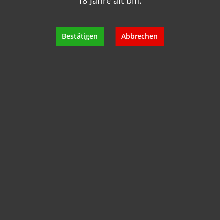
18 Jahre alt bin.
+49 89 7007 425 25
info@geisels-weingalerie.de
Bestätigen
Abbrechen
Produktinformationen
Bewertungen
Hersteller
Empfehlungen für Sie