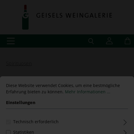
Spirituosen
Diese Website verwendet Cookies, um eine bestmögliche
Erfahrung bieten zu können.
Mehr Informationen ...
Calvados "Age d'Or" Roger
Einstellungen
Groult, 0,7 L, 41% Vol.
Technisch erforderlich
Statistiken