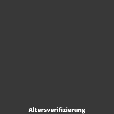
Sie haben Fragen zu
diesem Produkt?
Gerne beraten wir Sie persönlich.
Rufen Sie uns an oder schreiben Sie
Altersverifizierung
uns: