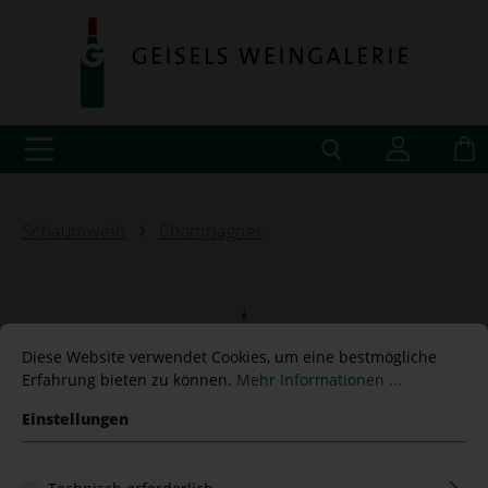
Schaumwein
Champagner
Bollinger Brut Special
Diese Website verwendet Cookies, um eine bestmögliche
Erfahrung bieten zu können.
Mehr Informationen ...
Cuvée - 0,375 L
Einstellungen