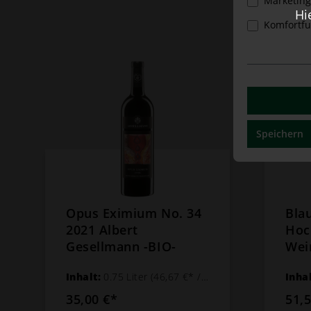
Marketing
Hi
Komfortfu
Speichern
Opus Eximium No. 34
Bla
2021 Albert
Hoc
Gesellmann -BIO-
Wei
Inhalt:
0.75 Liter
(46,67 €* / 1 Liter)
Inha
35,00 €*
51,