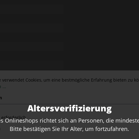
e verwendet Cookies, um eine bestmögliche Erfahrung bieten zu k
 ...
n
Altersverifizierung
 erforderlich
 Onlineshops richtet sich an Personen, die mindesten
Bitte bestätigen Sie Ihr Alter, um fortzufahren.
n
Empfehlungen für Sie