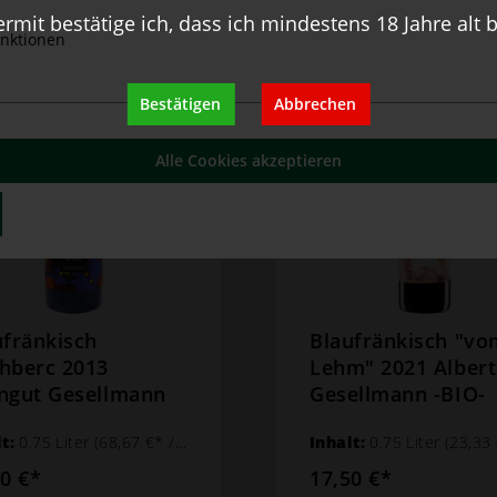
ermit bestätige ich, dass ich mindestens 18 Jahre alt b
nktionen
Bestätigen
Abbrechen
Alle Cookies akzeptieren
ufränkisch
Blaufränkisch "vo
hberc 2013
Lehm" 2021 Albert
ngut Gesellmann
Gesellmann -BIO-
lt:
0.75 Liter
(68,67 €* / 1 Liter)
Inhalt:
0.75 Liter
(23,33 €* / 
50 €*
17,50 €*