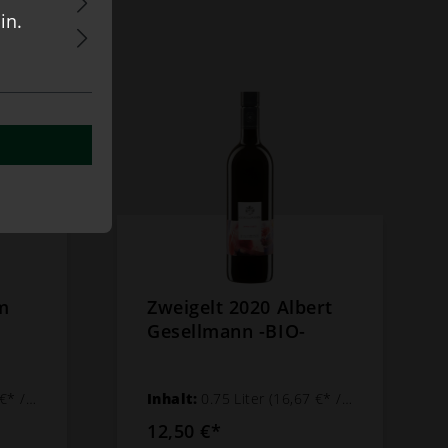
in.
m
Zweigelt 2020 Albert
Gesellmann -BIO-
1 Liter)
Inhalt:
0.75 Liter
(16,67 €* / 1 Liter)
12,50 €*