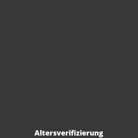
Sie haben Fragen zu
diesem Produkt?
Gerne beraten wir Sie persönlich.
Rufen Sie uns an oder schreiben Sie
Altersverifizierung
uns: