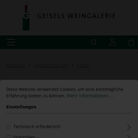
Rotwein
Frankreich Rot
Loire
Diese Website verwendet Cookies, um eine bestmögliche
Erfahrung bieten zu können.
Mehr Informationen ...
Anjou rouge Mozaik 2010
Einstellungen
Pithon-Paillé - 1,5 L
Magnum
Technisch erforderlich
Statistiken