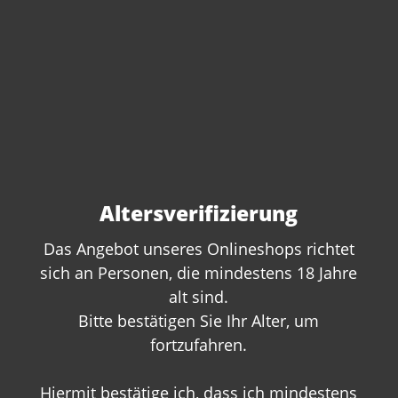
Altersverifizierung
Das Angebot unseres Onlineshops richtet
sich an Personen, die mindestens 18 Jahre
alt sind.
Sie haben Fragen zu
Bitte bestätigen Sie Ihr Alter, um
diesem Produkt?
fortzufahren.
Gerne beraten wir Sie persönlich.
Hiermit bestätige ich, dass ich mindestens