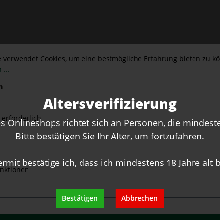
e verwendet Cookies, um eine bestmögliche Erfahrung bieten zu k
 ...
Hersteller
n
Altersverifizierung
giovese, Cabernet
 erforderlich
 Onlineshops richtet sich an Personen, die mindesten
Bitte bestätigen Sie Ihr Alter, um fortzufahren.
n
ermit bestätige ich, dass ich mindestens 18 Jahre alt b
nktionen
Bestätigen
Abbrechen