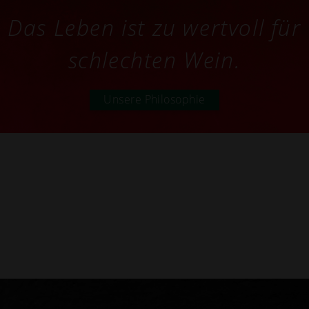
Das Leben ist zu wertvoll für
schlechten Wein.
Unsere Philosophie