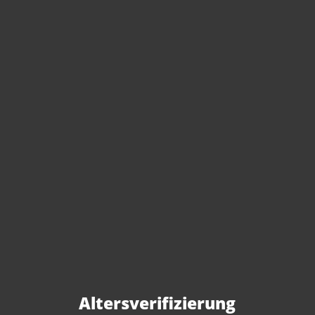
Sie haben Fragen zu
diesem Produkt?
Gerne beraten wir Sie persönlich.
Rufen Sie uns an oder schreiben Sie
Altersverifizierung
uns: