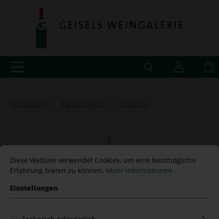
Weißwein
Italien Weiß
Ligurien
2022 Pigato "Maje" Az.
Diese Website verwendet Cookies, um eine bestmögliche
Erfahrung bieten zu können.
Mehr Informationen ...
Bruna
Einstellungen