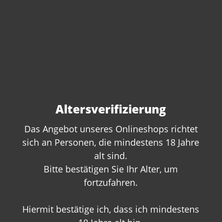
Altersverifizierung
Das Angebot unseres Onlineshops richtet
sich an Personen, die mindestens 18 Jahre
Sie haben Fragen zu
alt sind.
Bitte bestätigen Sie Ihr Alter, um
diesem Produkt?
fortzufahren.
Gerne beraten wir Sie persönlich.
Rufen Sie uns an oder schreiben Sie
Hiermit bestätige ich, dass ich mindestens
uns: