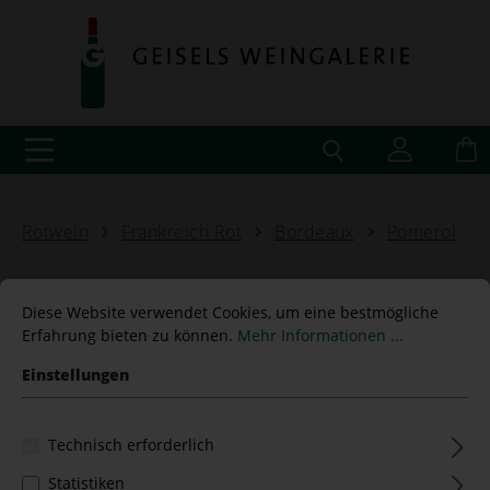
Rotwein
Frankreich Rot
Bordeaux
Pomerol
Diese Website verwendet Cookies, um eine bestmögliche
Erfahrung bieten zu können.
Mehr Informationen ...
Château de Sales 2016
Einstellungen
Pomerol
Technisch erforderlich
Statistiken