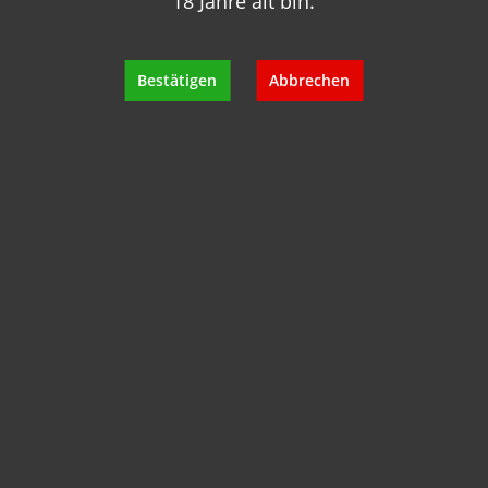
18 Jahre alt bin.
+49 89 7007 425 25
info@geisels-weingalerie.de
Bestätigen
Abbrechen
Produktinformationen
Bewertungen
Hersteller
Empfehlungen für Sie