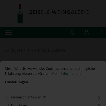
Spirituosen
Fortifieds & Liköre
Diese Website verwendet Cookies, um eine bestmögliche
Erfahrung bieten zu können.
Mehr Informationen ...
0,375 L Alexandro Pedro
Einstellungen
Ximenez Bodega Yuste,
15,2% Vol.
Technisch erforderlich
Statistiken