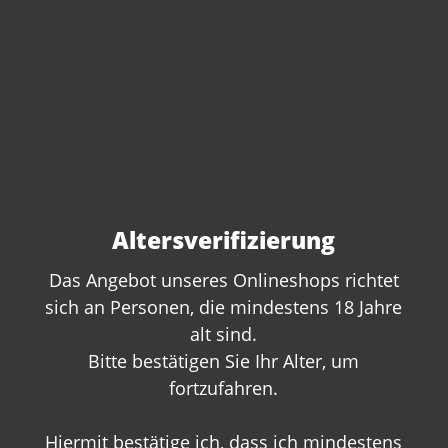
Altersverifizierung
Das Angebot unseres Onlineshops richtet
sich an Personen, die mindestens 18 Jahre
alt sind.
Sie haben Fragen zu
Bitte bestätigen Sie Ihr Alter, um
diesem Produkt?
fortzufahren.
Gerne beraten wir Sie persönlich.
Hiermit bestätige ich, dass ich mindestens