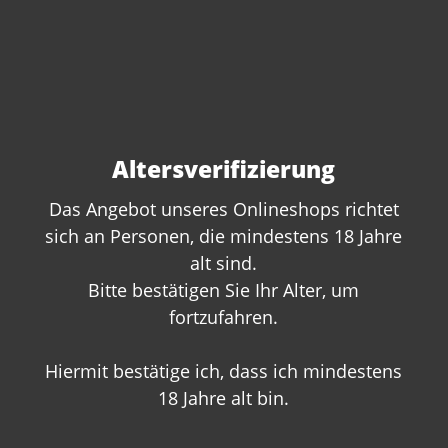
Pinot Bianco "Versalto" 2024 Alois
Lageder -BIO-
Content:
0.75 Liter
(€29.33* / 1 Liter)
Altersverifizierung
€22.00*
Das Angebot unseres Onlineshops richtet
sich an Personen, die mindestens 18 Jahre
alt sind.
Bitte bestätigen Sie Ihr Alter, um
fortzufahren.
Hiermit bestätige ich, dass ich mindestens
18 Jahre alt bin.