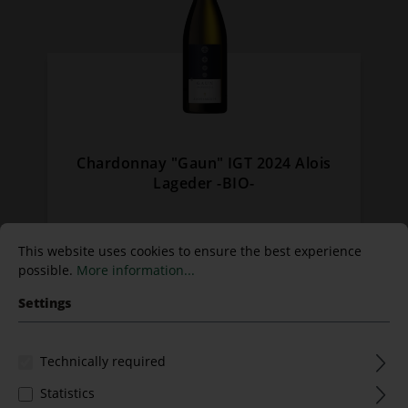
Chardonnay "Gaun" IGT 2024 Alois
Lageder -BIO-
Content:
0.75 Liter
(€26.67* / 1 Liter)
This website uses cookies to ensure the best experience
€20.00*
possible.
More information...
Settings
Technically required
Statistics