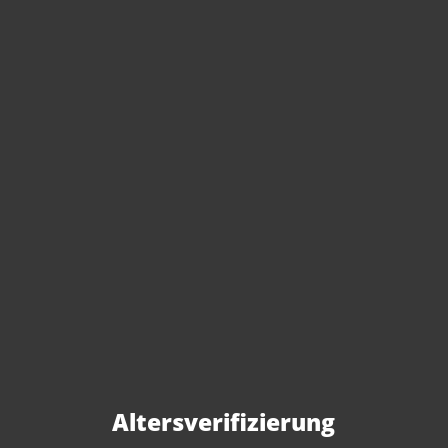
GSM California Cuveé 2021 Hahn
Winery
Content:
0.75 Liter
(€39.33* / 1 Liter)
€29.50*
Altersverifizierung