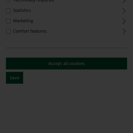
Statistics
Marketing
Comfort features
Cabernet Sauvignon "The Mint" 2021
Thelema
Accept all cookies
Content:
0.75 Liter
(€52.00* / 1 Liter)
Save
€39.00*