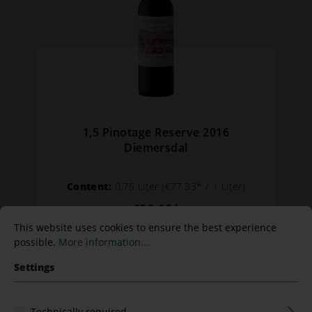
1,5 Pinotage Reserve 2016
Diemersdal
Content:
0.75 Liter
(€77.33* / 1 Liter)
€58.00*
This website uses cookies to ensure the best experience
possible.
More information...
Settings
Technically required